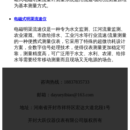
为基本测量方式。
电磁式明渠流速仪
电磁明渠流速仪是一种专为水文监测、江河流量监测、
农业灌溉、市政给排水、工业污水等行业流速/流量测量
的一种便携式测量仪表，它采用了特殊的超微功耗设计
方案，全数字信号处理技术，使得仪表测量更加稳定可
靠，测量精度高，可广泛用于水文、水利、农灌、给排
水等需要经常移动测量而且现场又无电源的场合。
咨询热线：
18837835733
邮箱：dayueyibiao@163.com
地址：河南省开封市祥符区宏达大道北段1号
开封大跃仪器仪表有限公司版权所有