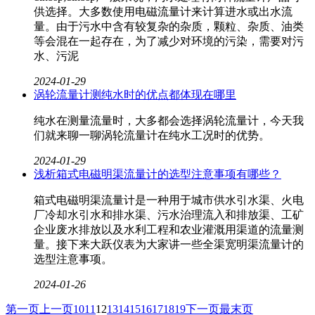
供选择。大多数使用电磁流量计来计算进水或出水流
量。由于污水中含有较复杂的杂质，颗粒、杂质、油类
等会混在一起存在，为了减少对环境的污染，需要对污
水、污泥
2024-01-29
涡轮流量计测纯水时的优点都体现在哪里
纯水在测量流量时，大多都会选择涡轮流量计，今天我
们就来聊一聊涡轮流量计​在纯水工况时的优势。
2024-01-29
浅析箱式电磁明渠流量计的选型注意事项有哪些？
箱式电磁明渠流量计​是一种用于城市供水引水渠、火电
厂冷却水引水和排水渠、污水治理流入和排放渠、工矿
企业废水排放以及水利工程和农业灌溉用渠道的流量测
量。接下来大跃仪表为大家讲一些全渠宽明渠流量计的
选型注意事项。
2024-01-26
第一页
上一页
10
11
12
13
14
15
16
17
18
19
下一页
最末页