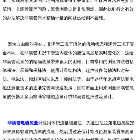
量，实现对水资源的合理利用就显得至关重要。但废液废水具有介质
脏污、非满管流等问题，流量测量亦是非常困难。因此找到行之有效
的办法解决非满管污水精确计量的问题己经刻不容缓。
因为自由面的存在，非满管工况下流体的流动状态和满管工况下完
全不同，在非满管工况下管道内流体的液位高度是实时变化的，这给
非满管流量的的精确测量带来很大的困难。目前常用的测量方法包括
体积法、示踪和稀释法、使用计量结构法、超声波多普勒法和时差
法、电磁法、倾斜区域法以及非接触法等。由于这些年来超声法和电
磁法测量技术的逐渐完善与快速发展，目前市面上用来测量非满管流
量的仪器大多为非满管电磁流量计或非满管超声波流量计。
非满管电磁流量计
应用体积流量测量法，先通过法拉第电磁感应定
律来测得管道内流体的流速，然后通过液位计等液位测量装置来测量